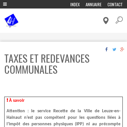
A
INDEX
ANNUAIRE
CONTACT
l
ADMINISTRATION & POLITIQUE
l
e
CADRE DE VIE & MOBILITÉ
r
a
CULTURE & LOISIRS
u
c
ECONOMIE & EMPLOI
o
ENFANCE & EDUCATION
n
TAXES ET REDEVANCES
t
ENVIRONNEMENT ET ENERGIE
e
n
COMMUNALES
FÊTES & TRADITIONS
u
p
HISTOIRE, TOURISME & PATRIMOINE
r
VIVRE ENSEMBLE & SOLIDARITÉ
i
n
c
i
❗
À savoir
p
a
Attention : le service Recette de la Ville de Leuze-en-
l
Hainaut n’est pas compétent pour les questions liées à
l’impôt des personnes physiques (IPP) ni au précompte