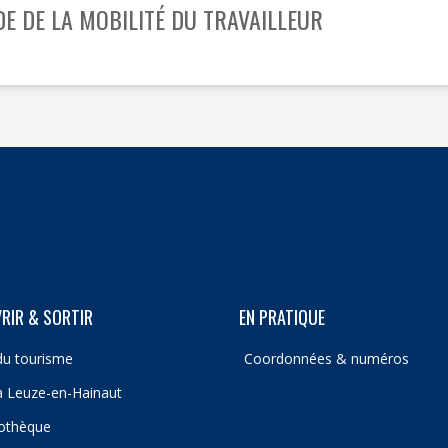
DE DE LA MOBILITÉ DU TRAVAILLEUR
SOUTIEN SCOLAIRE
PERMIS D'ENVIRONNEMENT
UR
PERMIS DE VÉGÉTALISER
PLAN CLIMAT
PRIME RÉNOVATION - WAPISOL
RIR & SORTIR
EN PRATIQUE
du tourisme
Coordonnées & numéros
 à Leuze-en-Hainaut
iothèque