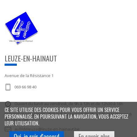
LEUZE-EN-HAINAUT
Avenue de la Résistance 1
069 66 98 40
Ouvert du lundi au vendredi, de 9h à 12h et de 12h30 à 16h
CE SITE UTILISE DES COOKIES POUR VOUS OFFRIR UN SERVICE
Etat civil et population : du lundi au samedi de 9h à 12h et le mercredi
PERSONNALISÉ. EN POURSUIVANT LA NAVIGATION, VOUS ACCEPTEZ
de 14h à 16h
LEUR UTILISATION.
aufildeleuze@leuze-en-hainaut.be
Oui, je suis d'accord
En savoir plus