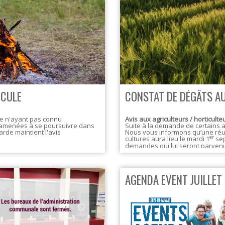
ICULE
CONSTAT DE DÉGÂTS A
re n'ayant pas connu
Avis aux agriculteurs / horticult
nt amenées à se poursuivre dans
Suite à la demande de certains a
arde maintient l'avis
Nous vous informons qu’une réu
er
cultures aura lieu le mardi 1
sep
demandes qui lui seront parven
nous connaissons actuellement.
AGENDA EVENT JUILLET