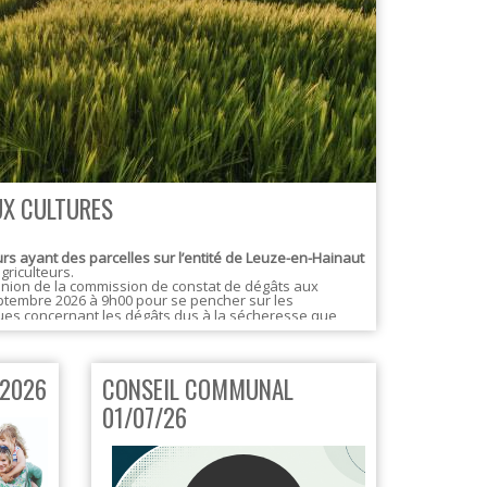
UX CULTURES
eurs ayant des parcelles sur l’entité de Leuze-en-Hainaut
griculteurs.
nion de la commission de constat de dégâts aux
tembre 2026 à 9h00 pour se pencher sur les
ues concernant les dégâts dus à la sécheresse que
 2026
CONSEIL COMMUNAL
01/07/26