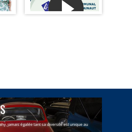
S
n Mahy, jamais égalée tant sa diversité est unique au