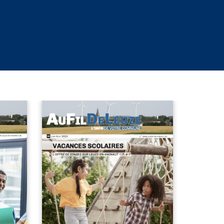
AUFILDELEUZE 32
DF
VFINAL.PDF