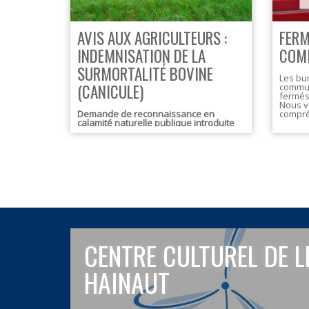
AVIS AUX AGRICULTEURS :
FERM
INDEMNISATION DE LA
COM
SURMORTALITÉ BOVINE
Les bur
(CANICULE)
commun
fermés 
Nous v
Demande de reconnaissance en
compré
calamité naturelle publique introduite
par la Ville de Leuze-en-Hainaut
CENTRE CULTUREL DE L
HAINAUT