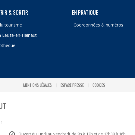
RIR & SORTIR
EN PRATIQUE
du tourisme
Coordonnées & numéros
 à Leuze-en-Hainaut
iothèque
MENTIONS LÉGALES
ESPACE PRESSE
COOKIES
UT
 1
Ouvert du lundi au vendredi, de 9h à 12h et de 12h30 à 16h