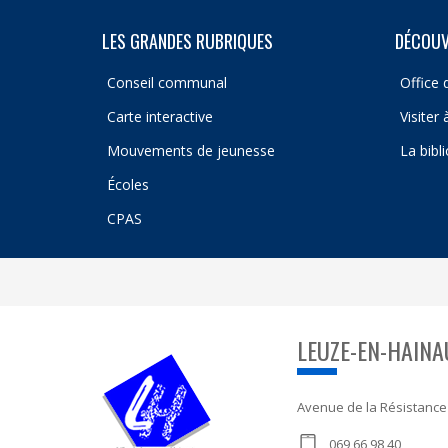
LES GRANDES RUBRIQUES
DÉCOUV
Conseil communal
Office 
Carte interactive
Visiter
Mouvements de jeunesse
La bibl
Écoles
CPAS
LEUZE-EN-HAINA
Avenue de la Résistance
069 66 98 40