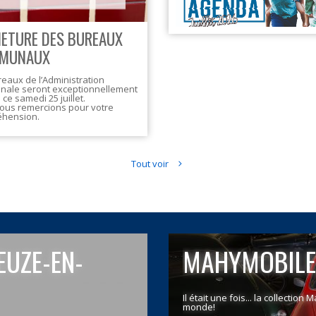
ETURE DES BUREAUX
MUNAUX
eaux de l’Administration
ale seront exceptionnellement
ce samedi 25 juillet.
ous remercions pour votre
hension.
Tout voir
EUZE-EN-
MAHYMOBILE
Il était une fois... la collectio
monde!