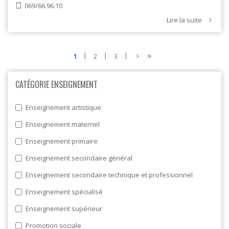
069/66.96.10
Lire la suite
P
D
P
1
P
2
P
3
P
a
e
a
a
a
A
g
r
g
g
g
G
CATÉGORIE ENSEIGNEMENT
e
n
e
e
e
I
s
i
c
N
u
è
o
A
Enseignement artistique
i
r
u
T
v
e
r
Enseignement maternel
I
a
p
a
O
n
a
n
Enseignement primaire
N
t
g
t
e
e
e
Enseignement secondaire général
Enseignement secondaire technique et professionnel
Enseignement spécialisé
Enseignement supérieur
Promotion sociale