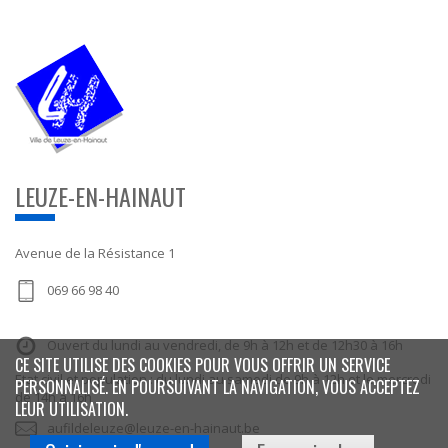
LEUZE-EN-HAINAUT
Avenue de la Résistance 1
069 66 98 40
Ouvert du lundi au vendredi, de 9h à 12h et de 12h30 à 16h
CE SITE UTILISE DES COOKIES POUR VOUS OFFRIR UN SERVICE
Etat civil et population : du lundi au samedi de 9h à 12h et le mercredi
PERSONNALISÉ. EN POURSUIVANT LA NAVIGATION, VOUS ACCEPTEZ
de 14h à 16h
LEUR UTILISATION.
aufildeleuze@leuze-en-hainaut.be