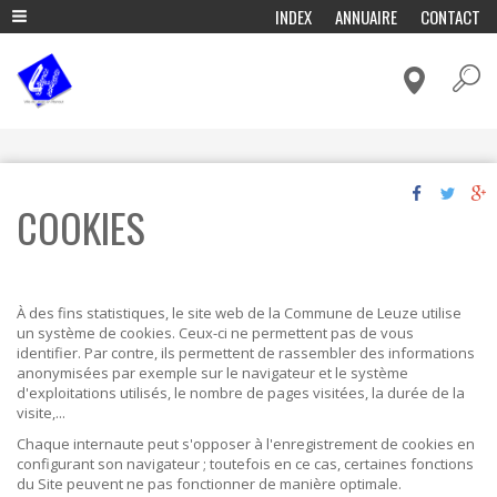
A
INDEX
ANNUAIRE
CONTACT
l
ADMINISTRATION & POLITIQUE
l
e
CADRE DE VIE & MOBILITÉ
r
a
CULTURE & LOISIRS
u
c
ECONOMIE & EMPLOI
o
ENFANCE & EDUCATION
n
COOKIES
t
ENVIRONNEMENT ET ENERGIE
e
n
FÊTES & TRADITIONS
u
p
HISTOIRE, TOURISME & PATRIMOINE
r
À des fins statistiques, le site web de la Commune de Leuze utilise
VIVRE ENSEMBLE & SOLIDARITÉ
i
un système de cookies. Ceux-ci ne permettent pas de vous
n
identifier. Par contre, ils permettent de rassembler des informations
c
anonymisées par exemple sur le navigateur et le système
i
d'exploitations utilisés, le nombre de pages visitées, la durée de la
p
visite,...
a
Chaque internaute peut s'opposer à l'enregistrement de cookies en
l
configurant son navigateur ; toutefois en ce cas, certaines fonctions
du Site peuvent ne pas fonctionner de manière optimale.