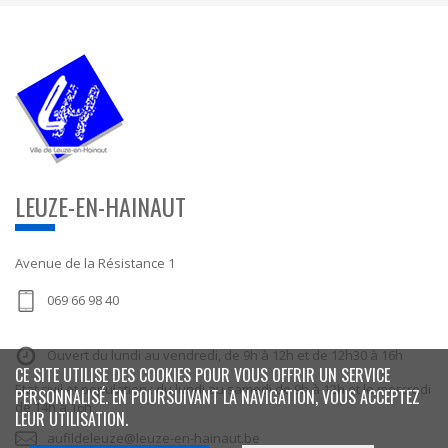
LEUZE-EN-HAINAUT
Avenue de la Résistance 1
069 66 98 40
Ouvert du lundi au vendredi, de 9h à 12h et de 12h30 à 16h
CE SITE UTILISE DES COOKIES POUR VOUS OFFRIR UN SERVICE
Etat civil et population : du lundi au samedi de 9h à 12h et le mercredi
PERSONNALISÉ. EN POURSUIVANT LA NAVIGATION, VOUS ACCEPTEZ
de 14h à 16h
LEUR UTILISATION.
aufildeleuze@leuze-en-hainaut.be