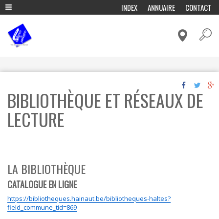
A
INDEX
ANNUAIRE
CONTACT
l
ADMINISTRATION & POLITIQUE
l
e
CADRE DE VIE & MOBILITÉ
r
a
CULTURE & LOISIRS
u
c
ECONOMIE & EMPLOI
o
ENFANCE & EDUCATION
n
BIBLIOTHÈQUE ET RÉSEAUX DE
t
ENVIRONNEMENT ET ENERGIE
e
n
LECTURE
FÊTES & TRADITIONS
u
p
HISTOIRE, TOURISME & PATRIMOINE
r
VIVRE ENSEMBLE & SOLIDARITÉ
i
n
c
LA BIBLIOTHÈQUE
i
p
CATALOGUE EN LIGNE
a
l
https://bibliotheques.hainaut.be/bibliotheques-haltes?
field_commune_tid=869