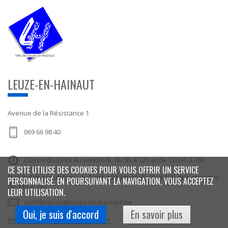
LEUZE-EN-HAINAUT
Avenue de la Résistance 1
069 66 98 40
Ouvert du lundi au vendredi, de 9h à 12h et de 12h30 à 16h
CE SITE UTILISE DES COOKIES POUR VOUS OFFRIR UN SERVICE
Etat civil et population : du lundi au samedi de 9h à 12h et le mercredi
PERSONNALISÉ. EN POURSUIVANT LA NAVIGATION, VOUS ACCEPTEZ
de 14h à 16h
LEUR UTILISATION.
aufildeleuze@leuze-en-hainaut.be
Oui, je suis d'accord
En savoir plus
population@leuze-en-hainaut.be