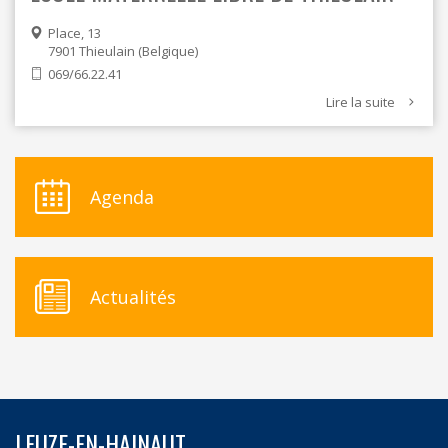
Place, 13
7901
Thieulain
Belgique
069/66.22.41
Lire la suite
Agenda
Actualités
LEUZE-EN-HAINAUT