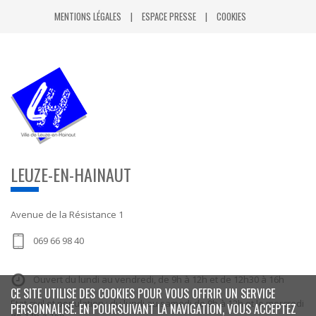
MENTIONS LÉGALES
ESPACE PRESSE
COOKIES
LEUZE-EN-HAINAUT
Avenue de la Résistance 1
069 66 98 40
Ouvert du lundi au vendredi, de 9h à 12h et de 12h30 à 16h
CE SITE UTILISE DES COOKIES POUR VOUS OFFRIR UN SERVICE
Etat civil et population : du lundi au samedi de 9h à 12h et le mercredi
PERSONNALISÉ. EN POURSUIVANT LA NAVIGATION, VOUS ACCEPTEZ