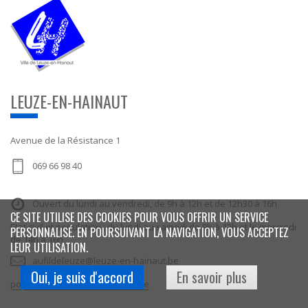
LEUZE-EN-HAINAUT
Avenue de la Résistance 1
069 66 98 40
Ouvert du lundi au vendredi, de 9h à 12h et de 12h30 à 16h
CE SITE UTILISE DES COOKIES POUR VOUS OFFRIR UN SERVICE
Etat civil et population : du lundi au samedi de 9h à 12h et le mercredi
PERSONNALISÉ. EN POURSUIVANT LA NAVIGATION, VOUS ACCEPTEZ
de 14h à 16h
LEUR UTILISATION.
aufildeleuze@leuze-en-hainaut.be
Oui, je suis d'accord
En savoir plus
population@leuze-en-hainaut.be