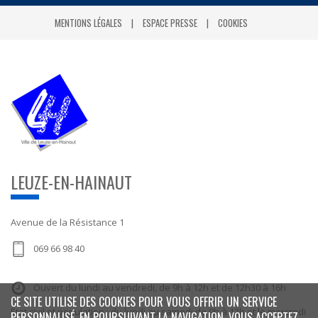
MENTIONS LÉGALES
ESPACE PRESSE
COOKIES
LEUZE-EN-HAINAUT
Avenue de la Résistance 1
069 66 98 40
Ouvert du lundi au vendredi, de 9h à 12h et de 12h30 à 16h
CE SITE UTILISE DES COOKIES POUR VOUS OFFRIR UN SERVICE
Etat civil et population : du lundi au samedi de 9h à 12h et le mercredi
PERSONNALISÉ. EN POURSUIVANT LA NAVIGATION, VOUS ACCEPTEZ