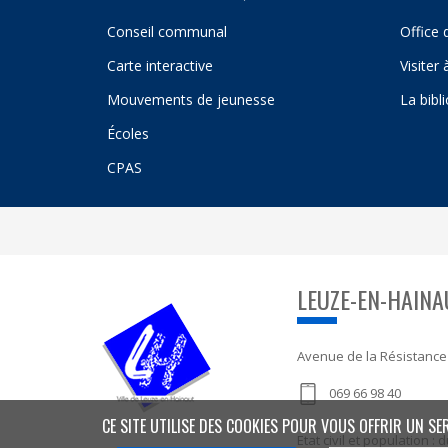
Conseil communal
Office 
Carte interactive
Visiter
Mouvements de jeunesse
La bibl
Écoles
CPAS
LEUZE-EN-HAINA
Avenue de la Résistance
069 66 98 40
CE SITE UTILISE DES COOKIES POUR VOUS OFFRIR UN SE
Etat civil et population 