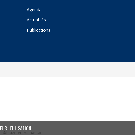
Agenda
Actualités
Publications
EUR UTILISATION.
ze@leuze-en-hainaut.be