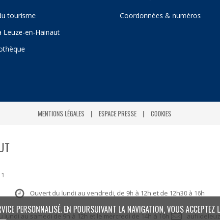
du tourisme
Coordonnées & numéros
 à Leuze-en-Hainaut
iothèque
MENTIONS LÉGALES
ESPACE PRESSE
COOKIES
UT
 1
Ouvert du lundi au vendredi, de 9h à 12h et de 12h30 à 16h
RVICE PERSONNALISÉ. EN POURSUIVANT LA NAVIGATION, VOUS ACCEPTEZ L
: du lundi au samedi de 9h à 12h et le mercredi de 14h à 16h
aufildeleu