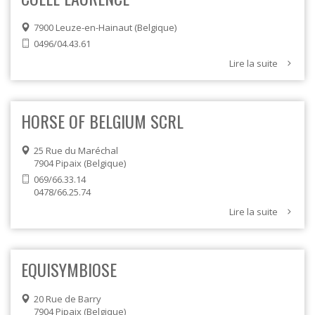
7900
Leuze-en-Hainaut
Belgique
0496/04.43.61
Lire la suite
HORSE OF BELGIUM SCRL
25 Rue du Maréchal
7904
Pipaix
Belgique
069/66.33.14
0478/66.25.74
Lire la suite
EQUISYMBIOSE
20 Rue de Barry
7904
Pipaix
Belgique