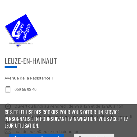
LEUZE-EN-HAINAUT
Avenue de la Résistance 1
069 66 98 40
Ouvert du lundi au vendredi, de 9h à 12h et de 12h30 à 16h
CE SITE UTILISE DES COOKIES POUR VOUS OFFRIR UN SERVICE
Etat civil et population : du lundi au samedi de 9h à 12h et le mercredi
PERSONNALISÉ. EN POURSUIVANT LA NAVIGATION, VOUS ACCEPTEZ
de 14h à 16h
LEUR UTILISATION.
aufildeleuze@leuze-en-hainaut.be