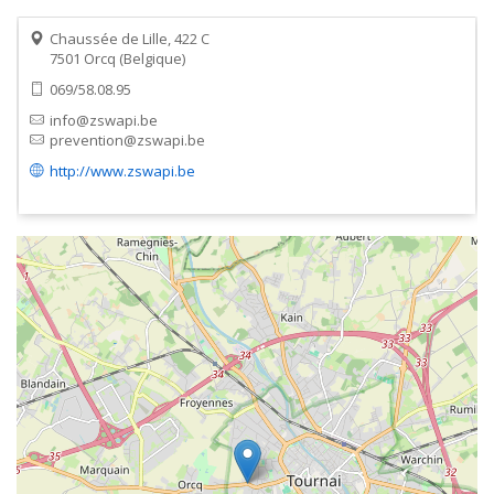
Chaussée de Lille, 422 C
7501
Orcq
Belgique
069/58.08.95
info@zswapi.be
prevention@zswapi.be
http://www.zswapi.be