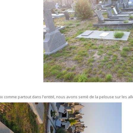
SOUTIEN SCOLAIRE
PERMIS D'ENVIRONNEMENT
UR
PERMIS DE VÉGÉTALISER
PLAN CLIMAT
PRIME RÉNOVATION - WAPISOL
ix comme partout dans l'entité, nous avons semé de la pelouse sur les al