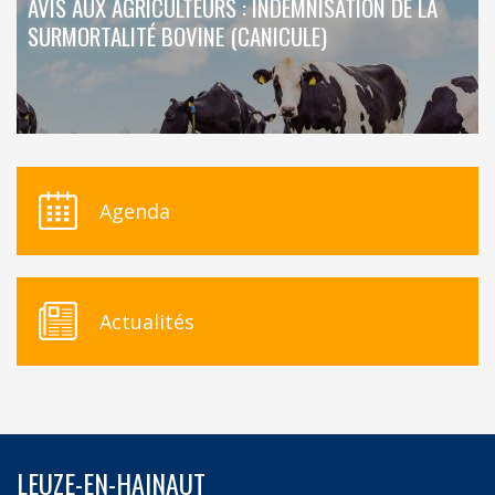
AVIS AUX AGRICULTEURS : INDEMNISATION DE LA
SURMORTALITÉ BOVINE (CANICULE)
Agenda
Actualités
LEUZE-EN-HAINAUT