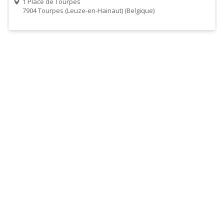
1 Place de Tourpes
7904
Tourpes (Leuze-en-Hainaut)
Belgique