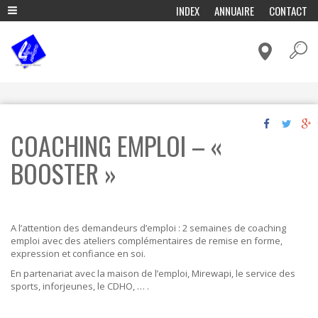
A
INDEX
ANNUAIRE
CONTACT
l
ADMINISTRATION & POLITIQUE
l
e
CADRE DE VIE & MOBILITÉ
r
a
CULTURE & LOISIRS
u
c
ECONOMIE & EMPLOI
o
ENFANCE & EDUCATION
n
COACHING EMPLOI – «
t
ENVIRONNEMENT ET ENERGIE
e
n
BOOSTER »
FÊTES & TRADITIONS
u
p
HISTOIRE, TOURISME & PATRIMOINE
r
VIVRE ENSEMBLE & SOLIDARITÉ
i
n
A l’attention des demandeurs d’emploi : 2 semaines de coaching
c
emploi avec des ateliers complémentaires de remise en forme,
i
expression et confiance en soi.
p
En partenariat avec la maison de l’emploi, Mirewapi, le service des
a
sports, inforjeunes, le CDHO, … .
l