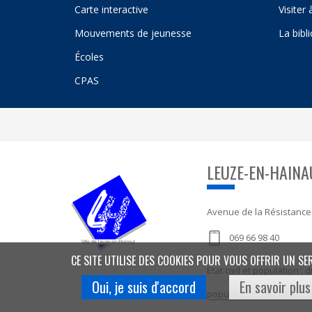
Carte interactive
Visiter
Mouvements de jeunesse
La bibl
Écoles
CPAS
LEUZE-EN-HAINA
Avenue de la Résistance
069 66 98 40
CE SITE UTILISE DES COOKIES POUR VOUS OFFRIR UN SE
Etat civil et population 
Oui, je suis d'accord
En savoir plus
population@leuze-en-ha