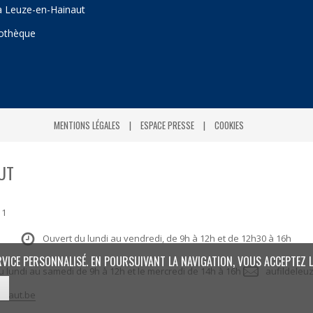
 à Leuze-en-Hainaut
iothèque
MENTIONS LÉGALES
ESPACE PRESSE
COOKIES
UT
 1
Ouvert du lundi au vendredi, de 9h à 12h et de 12h30 à 16h
RVICE PERSONNALISÉ. EN POURSUIVANT LA NAVIGATION, VOUS ACCEPTEZ L
: du lundi au samedi de 9h à 12h et le mercredi de 14h à 16h
aufildeleu
inaut.be