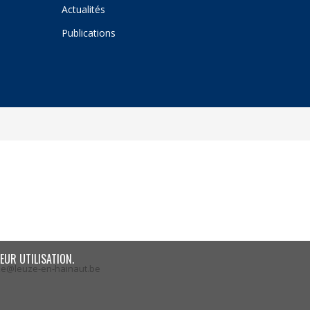
Actualités
Publications
EUR UTILISATION.
ze@leuze-en-hainaut.be