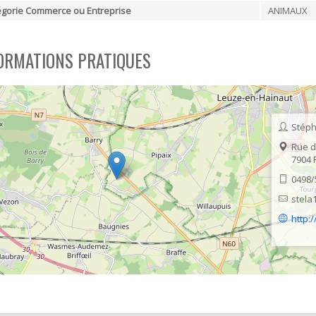
gorie Commerce ou Entreprise
ANIMAUX
SOUTIEN SCOLAIRE
PERMIS D'ENVIRONNEMENT
UR
PERMIS DE VÉGÉTALISER
ORMATIONS PRATIQUES
PLAN CLIMAT
PRIME RÉNOVATION - WAPISOL
Stép
Rue d
7904
0498/
stela
http: