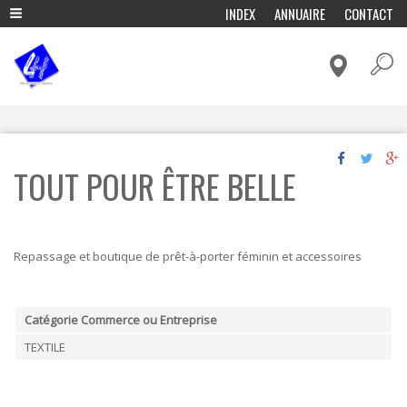
A
INDEX
ANNUAIRE
CONTACT
l
ADMINISTRATION & POLITIQUE
l
e
CADRE DE VIE & MOBILITÉ
r
a
CULTURE & LOISIRS
u
c
ECONOMIE & EMPLOI
o
ENFANCE & EDUCATION
n
TOUT POUR ÊTRE BELLE
t
ENVIRONNEMENT ET ENERGIE
e
n
FÊTES & TRADITIONS
u
p
HISTOIRE, TOURISME & PATRIMOINE
r
Repassage et boutique de prêt-à-porter féminin et accessoires
VIVRE ENSEMBLE & SOLIDARITÉ
i
n
c
i
Catégorie Commerce ou Entreprise
p
TEXTILE
a
l