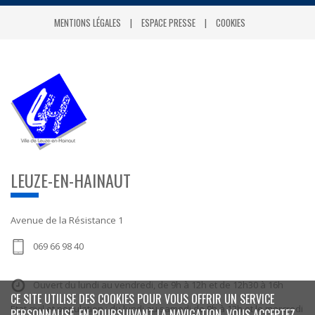
MENTIONS LÉGALES
ESPACE PRESSE
COOKIES
LEUZE-EN-HAINAUT
Avenue de la Résistance 1
069 66 98 40
Ouvert du lundi au vendredi, de 9h à 12h et de 12h30 à 16h
CE SITE UTILISE DES COOKIES POUR VOUS OFFRIR UN SERVICE
Etat civil et population : du lundi au samedi de 9h à 12h et le mercredi
PERSONNALISÉ. EN POURSUIVANT LA NAVIGATION, VOUS ACCEPTEZ