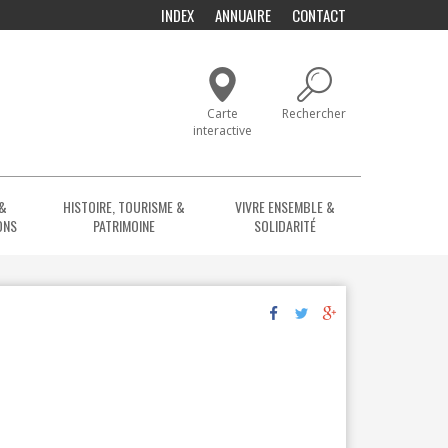
INDEX
ANNUAIRE
CONTACT
Carte
Rechercher
interactive
 &
HISTOIRE, TOURISME &
VIVRE ENSEMBLE &
ONS
PATRIMOINE
SOLIDARITÉ
A VOIR, À VISITER
AGENDA
FESTIVITÉS ET DOSSIER DE SÉCURITÉ
ACTIVITÉS POUR PERSONNES ISOLÉ
BUDGET PARTICIPATIF
CONSEIL DU CPAS
CPAS
CIDE
BROCANTES, FOIRES & MARCHÉS
HISTOIRE DE LA COMMUNE
MAISON DE REPOS - MAISON DE REPOS ET D
CONSEILS CONSULTATIFS COMMUNAUX
COMITÉ DE VILLAGE OU QUARTIER
ATELIERS DE RESOCIALISATION
NUMÉROS UTILES
QUE
FOLKLORE & TRADITIONS
LEUZE COMMUNE FLEURIE
COMMISSIONS CONSULTATIVES
BOOSTER - COACHING EMPLOI
POOL PETITE ENFANCE
ZONE DE POLICE
DON DE SANG
FÊTES LOCALES & VIE DE QUARTIER
OFFICE DU TOURISME
GUIDE DES ASSOCIATIONS ET SERVICES
LE PLAN DE COHÉSION SOCIALE
INITIATIVES CITOYENNES
SERVICES ET CONTACTS
ZONE DE SECOURS
TES
SALLE DES FÊTES ET PAVILLON DU PARC DU CORON
MAISON DE QUARTIER ET ESPACES DE PROX
PLAN DE COHÉSION SOCIALE
SOLIDARITÉ ENTRE VOISINS