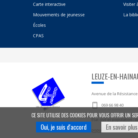
Carte interactive
Visiter
Mouvements de jeunesse
La bibl
Écoles
CPAS
LEUZE-EN-HAINA
Avenue de la Résistance
069 66 98 40
CE SITE UTILISE DES COOKIES POUR VOUS OFFRIR UN SE
Etat civil et population 
Oui, je suis d'accord
En savoir plus
population@leuze-en-ha