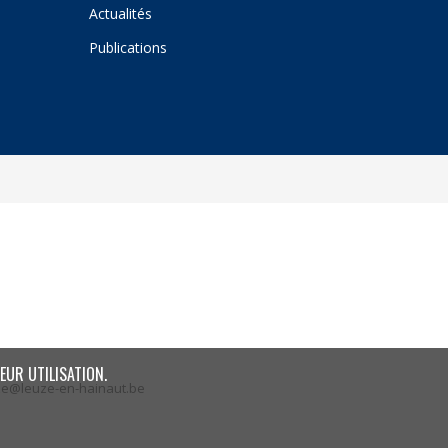
Actualités
Publications
EUR UTILISATION.
ze@leuze-en-hainaut.be