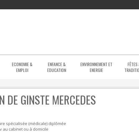
ECONOMIE &
ENFANCE &
ENVIRONNEMENT ET
FÊTES
EMPLOI
EDUCATION
ENERGIE
TRADITI
ENIORS
NS ET CLUBS SPORTIFS
E
DE JEUX
BIBLIOTHÈQUE
ACTEURS ÉCONOMIQUES
ENSEIGNEMENT SECONDAIRE
ACCUEIL TEMPS LIBRE
MENUS
ARBRES ET PLANTATIONS
N DE GINSTE MERCEDES
EUNESSE
DE JEUNESSE
ASTRUCTURES SPORTIVES
IONS
CENTRES ET PARCS D'ACTIVITÉS
CDHO
CRÈCHE & MILIEUX D'ACCUEIL
ENSEIGNEMENT SPÉCIALISÉ
COMPOSTAGE ET JARDIN SANS PESTI
S
LEUZARENA
CENTRE CULTUREL
EMPLOI & FORMATION
ENSEIGNEMENT SUPÉRIEUR
ENSEIGNEMENT
CONSEIL ÉCOLOGIQUE ET ÉCONOMI
TERNATIONAL ANDRÉ DUMORTIER
S
LEUZARENA
FONDAMENTAL ET PRIMAIRE
RÉSEAU COMMUNAL
COURS D'EAU ET INONDATION
re spécialisée (médicale) diplômée
v au cabinet ou à domicile
RITE SPORTIF
PROMOTION SOCIALE
SANTÉ
ESPÈCES EXOTIQUES ENVAHHISSAN
LOCATION 