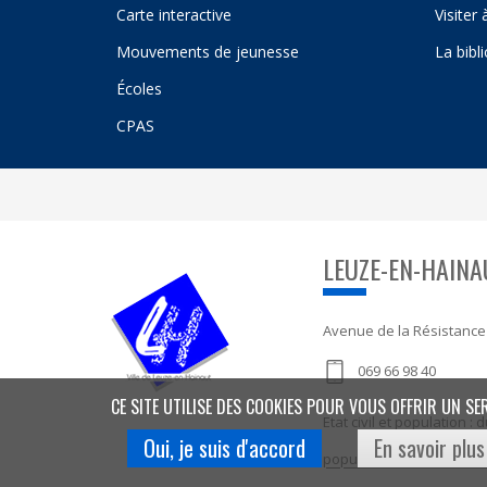
Carte interactive
Visiter
Mouvements de jeunesse
La bibl
Écoles
CPAS
LEUZE-EN-HAINA
Avenue de la Résistance
069 66 98 40
CE SITE UTILISE DES COOKIES POUR VOUS OFFRIR UN SE
Etat civil et population 
Oui, je suis d'accord
En savoir plus
population@leuze-en-ha