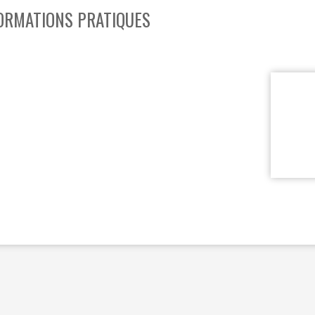
ORMATIONS PRATIQUES
SOUTIEN SCOLAIRE
PERMIS D'ENVIRONNEMENT
UR
PERMIS DE VÉGÉTALISER
PLAN CLIMAT
PRIME RÉNOVATION - WAPISOL