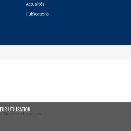
Actualités
Publications
EUR UTILISATION.
ze@leuze-en-hainaut.be