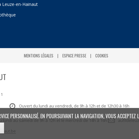
 à Leuze-en-Hainaut
iothèque
MENTIONS LÉGALES
ESPACE PRESSE
COOKIES
UT
 1
Ouvert du lundi au vendredi, de 9h à 12h et de 12h30 à 16h
RVICE PERSONNALISÉ. EN POURSUIVANT LA NAVIGATION, VOUS ACCEPTEZ L
: du lundi au samedi de 9h à 12h et le mercredi de 14h à 16h
aufildeleu
inaut.be