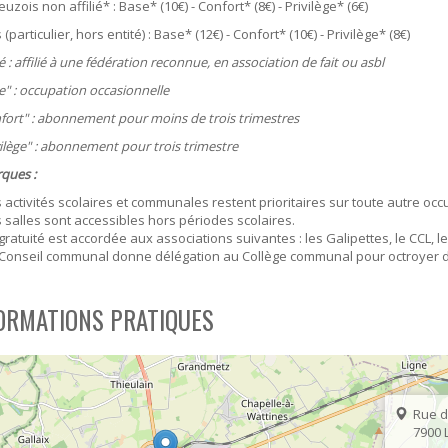
euzois non affilié* : Base* (10€) - Confort* (8€) - Privilège* (6€)
SOUTIEN SCOLAIRE
PERMIS D'ENVIRONNEMENT
(particulier, hors entité) : Base* (12€) - Confort* (10€) - Privilège* (8€)
ié : affilié à une fédération reconnue, en association de fait ou asbl
UR
PERMIS DE VÉGÉTALISER
e" : occupation occasionnelle
PLAN CLIMAT
fort" : abonnement pour moins de trois trimestres
PRIME RÉNOVATION - WAPISOL
vilège" : abonnement pour trois trimestre
ques :
 activités scolaires et communales restent prioritaires sur toute autre occ
 salles sont accessibles hors périodes scolaires.
gratuité est accordée aux associations suivantes : les Galipettes, le CCL, l
Conseil communal donne délégation au Collège communal pour octroyer de
ORMATIONS PRATIQUES
Rue d
7900