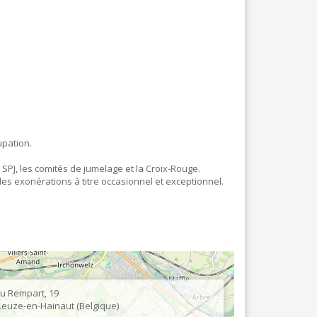
LOCATION SALLES
PRÉVENTION & SÉCURITÉ
ATELIERS INFORMATIQUES
PRODUCTEURS LOCAUX
CONSEILS CONSULTATIFS DES AINÉS ET DE
VIE DE QUARTIER & PARTICIPATION CITOYE
DONNERIE - GRAFITERIA
PERMIS DE CONDUIRE THÉORIQUE
PLATEFORME DE BÉNÉVOLAT
upation.
e SPJ, les comités de jumelage et la Croix-Rouge.
s exonérations à titre occasionnel et exceptionnel.
u Rempart, 19
Leuze-en-Hainaut
Belgique