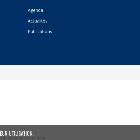
Agenda
Actualités
Publications
EUR UTILISATION.
ze@leuze-en-hainaut.be