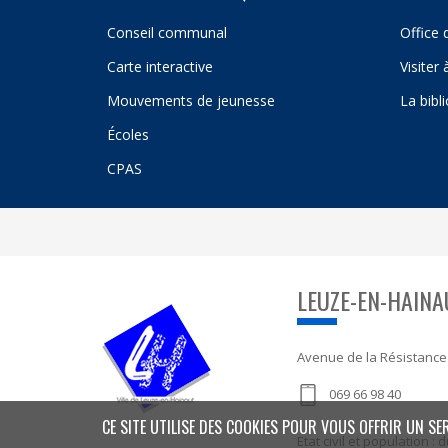
Conseil communal
Office 
Carte interactive
Visiter
Mouvements de jeunesse
La bibl
Écoles
CPAS
LEUZE-EN-HAINA
Avenue de la Résistance
069 66 98 40
CE SITE UTILISE DES COOKIES POUR VOUS OFFRIR UN SE
Etat civil et population 