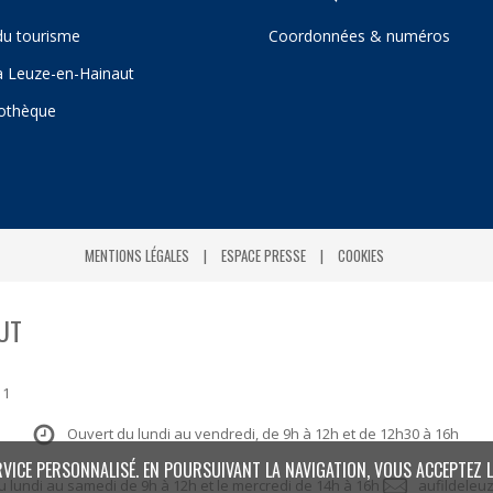
du tourisme
Coordonnées & numéros
 à Leuze-en-Hainaut
iothèque
MENTIONS LÉGALES
ESPACE PRESSE
COOKIES
UT
 1
Ouvert du lundi au vendredi, de 9h à 12h et de 12h30 à 16h
RVICE PERSONNALISÉ. EN POURSUIVANT LA NAVIGATION, VOUS ACCEPTEZ L
: du lundi au samedi de 9h à 12h et le mercredi de 14h à 16h
aufildeleu