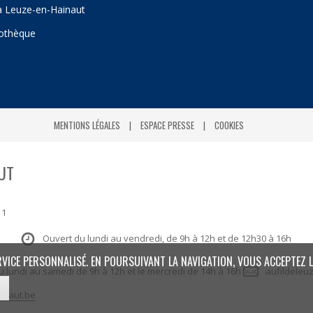
 à Leuze-en-Hainaut
iothèque
MENTIONS LÉGALES
ESPACE PRESSE
COOKIES
UT
 1
Ouvert du lundi au vendredi, de 9h à 12h et de 12h30 à 16h
RVICE PERSONNALISÉ. EN POURSUIVANT LA NAVIGATION, VOUS ACCEPTEZ L
: du lundi au samedi de 9h à 12h et le mercredi de 14h à 16h
aufildeleu
inaut.be