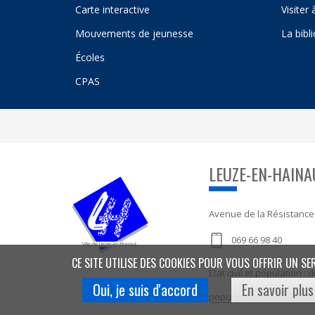
Carte interactive
Visiter
Mouvements de jeunesse
La bibl
Écoles
CPAS
LEUZE-EN-HAINA
Avenue de la Résistance
069 66 98 40
CE SITE UTILISE DES COOKIES POUR VOUS OFFRIR UN SE
Etat civil et population 
Oui, je suis d'accord
En savoir plus
population@leuze-en-ha