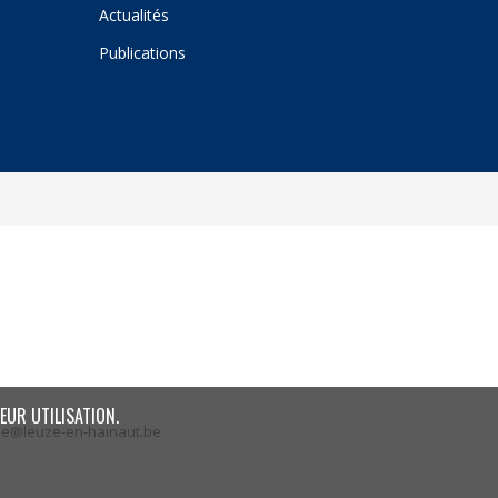
Actualités
Publications
EUR UTILISATION.
ze@leuze-en-hainaut.be