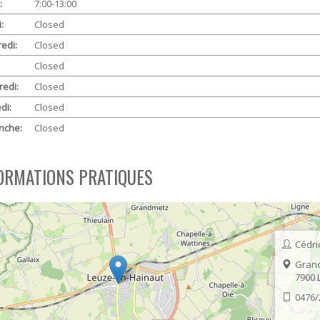
:
7:00-13:00
SOUTIEN SCOLAIRE
PERMIS D'ENVIRONNEMENT
:
Closed
edi:
Closed
UR
PERMIS DE VÉGÉTALISER
Closed
PLAN CLIMAT
edi:
Closed
PRIME RÉNOVATION - WAPISOL
di:
Closed
nche:
Closed
ORMATIONS PRATIQUES
Cédri
Grand
7900
0476/