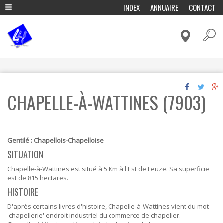
A
INDEX
ANNUAIRE
CONTACT
l
ADMINISTRATION & POLITIQUE
l
e
CADRE DE VIE & MOBILITÉ
r
a
CULTURE & LOISIRS
u
c
ECONOMIE & EMPLOI
o
ENFANCE & EDUCATION
n
CHAPELLE-À-WATTINES (7903)
t
ENVIRONNEMENT ET ENERGIE
e
n
FÊTES & TRADITIONS
u
p
HISTOIRE, TOURISME & PATRIMOINE
r
Gentilé : Chapellois-Chapelloise
VIVRE ENSEMBLE & SOLIDARITÉ
i
SITUATION
n
c
Chapelle-à-Wattines est situé à 5 Km à l'Est de Leuze. Sa superficie
i
est de 815 hectares.
p
HISTOIRE
a
l
D'après certains livres d'histoire, Chapelle-à-Wattines vient du mot
'chapellerie' endroit industriel du commerce de chapelier.