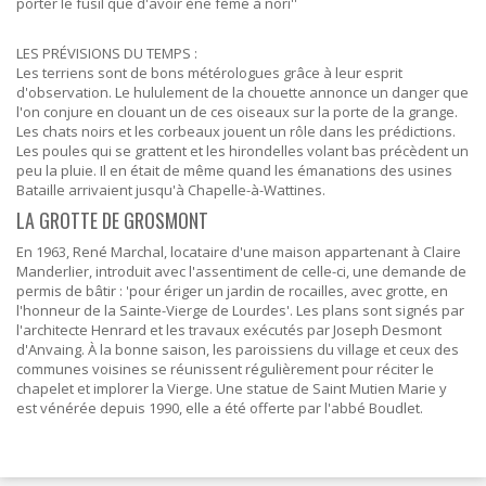
porter le fusil que d'avoir ène fème à nori''
LES PRÉVISIONS DU TEMPS :
Les terriens sont de bons métérologues grâce à leur esprit
d'observation. Le hululement de la chouette annonce un danger que
l'on conjure en clouant un de ces oiseaux sur la porte de la grange.
Les chats noirs et les corbeaux jouent un rôle dans les prédictions.
Les poules qui se grattent et les hirondelles volant bas précèdent un
peu la pluie. Il en était de même quand les émanations des usines
Bataille arrivaient jusqu'à Chapelle-à-Wattines.
LA GROTTE DE GROSMONT
En 1963, René Marchal, locataire d'une maison appartenant à Claire
Manderlier, introduit avec l'assentiment de celle-ci, une demande de
permis de bâtir : 'pour ériger un jardin de rocailles, avec grotte, en
l'honneur de la Sainte-Vierge de Lourdes'. Les plans sont signés par
l'architecte Henrard et les travaux exécutés par Joseph Desmont
d'Anvaing. À la bonne saison, les paroissiens du village et ceux des
communes voisines se réunissent régulièrement pour réciter le
chapelet et implorer la Vierge. Une statue de Saint Mutien Marie y
est vénérée depuis 1990, elle a été offerte par l'abbé Boudlet.