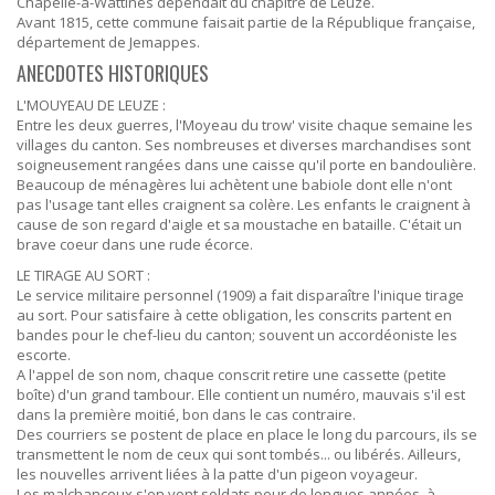
Chapelle-à-Wattines dépendait du chapitre de Leuze.
Avant 1815, cette commune faisait partie de la République française,
département de Jemappes.
ANECDOTES HISTORIQUES
L'MOUYEAU DE LEUZE :
Entre les deux guerres, l'Moyeau du trow' visite chaque semaine les
villages du canton. Ses nombreuses et diverses marchandises sont
soigneusement rangées dans une caisse qu'il porte en bandoulière.
Beaucoup de ménagères lui achètent une babiole dont elle n'ont
pas l'usage tant elles craignent sa colère. Les enfants le craignent à
cause de son regard d'aigle et sa moustache en bataille. C'était un
brave coeur dans une rude écorce.
LE TIRAGE AU SORT :
Le service militaire personnel (1909) a fait disparaître l'inique tirage
au sort. Pour satisfaire à cette obligation, les conscrits partent en
bandes pour le chef-lieu du canton; souvent un accordéoniste les
escorte.
A l'appel de son nom, chaque conscrit retire une cassette (petite
boîte) d'un grand tambour. Elle contient un numéro, mauvais s'il est
dans la première moitié, bon dans le cas contraire.
Des courriers se postent de place en place le long du parcours, ils se
transmettent le nom de ceux qui sont tombés... ou libérés. Ailleurs,
les nouvelles arrivent liées à la patte d'un pigeon voyageur.
Les malchanceux s'en vont soldats pour de longues années, à