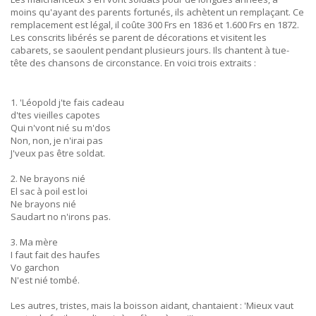
moins qu'ayant des parents fortunés, ils achètent un remplaçant. Ce
remplacement est légal, il coûte 300 Frs en 1836 et 1.600 Frs en 1872.
Les conscrits libérés se parent de décorations et visitent les
cabarets, se saoulent pendant plusieurs jours. Ils chantent à tue-
tête des chansons de circonstance. En voici trois extraits :
1. 'Léopold j'te fais cadeau
d'tes vieilles capotes
Qui n'vont nié su m'dos
Non, non, je n'irai pas
J'veux pas être soldat.
2. Ne brayons nié
El sac à poil est loi
Ne brayons nié
Saudart no n'irons pas.
3. Ma mère
I faut fait des haufes
Vo garchon
N'est nié tombé.
Les autres, tristes, mais la boisson aidant, chantaient : 'Mieux vaut