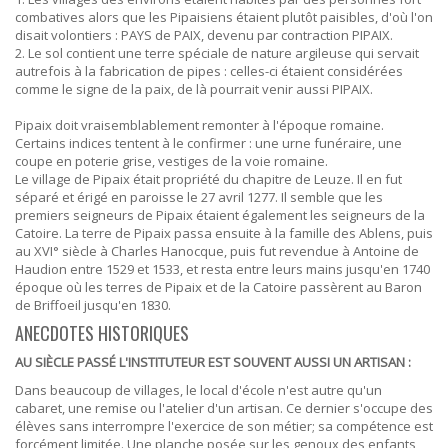
combatives alors que les Pipaisiens étaient plutôt paisibles, d'où l'on
disait volontiers : PAYS de PAIX, devenu par contraction PIPAIX.
2. Le sol contient une terre spéciale de nature argileuse qui servait
autrefois à la fabrication de pipes : celles-ci étaient considérées
comme le signe de la paix, de là pourrait venir aussi PIPAIX.
Pipaix doit vraisemblablement remonter à l'époque romaine.
Certains indices tentent à le confirmer : une urne funéraire, une
coupe en poterie grise, vestiges de la voie romaine.
Le village de Pipaix était propriété du chapitre de Leuze. Il en fut
séparé et érigé en paroisse le 27 avril 1277. Il semble que les
premiers seigneurs de Pipaix étaient également les seigneurs de la
Catoire. La terre de Pipaix passa ensuite à la famille des Ablens, puis
au XVI° siècle à Charles Hanocque, puis fut revendue à Antoine de
Haudion entre 1529 et 1533, et resta entre leurs mains jusqu'en 1740
époque où les terres de Pipaix et de la Catoire passèrent au Baron
de Briffoeil jusqu'en 1830.
ANECDOTES HISTORIQUES
AU SIÈCLE PASSÉ L'INSTITUTEUR EST SOUVENT AUSSI UN ARTISAN :
Dans beaucoup de villages, le local d'école n'est autre qu'un
cabaret, une remise ou l'atelier d'un artisan. Ce dernier s'occupe des
élèves sans interrompre l'exercice de son métier; sa compétence est
forcément limitée. Une planche posée sur les genoux des enfants