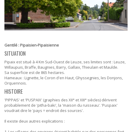
Gentilé : Pipaisien-Pipaisienne
SITUATION
Pipaix est situé à 4 Km Sud-Ouest de Leuze, ses limites sont : Leuze,
Willaupuis, Braffe, Baugnies, Barry, Gallaix, Thieulain et Maulde.
Sa superficie est de 865 hectares.
Hameaux : Lignette, le Coron d'en Haut, Ghyssegnies, les Donjons,
Orquennois.
HISTOIRE
'PIPPAIS' et 'PUSPAIX' (graphies des XII° et XIII° siècles) dérivent
probablement de 'pitha-baki', la 'maison du ruisseau'. 'Puspaix'
voudrait dire le 'pays = endroit des sources'.
Il existe deux autres explications :
1. Les villages des environs étaient habités par des personnes fort