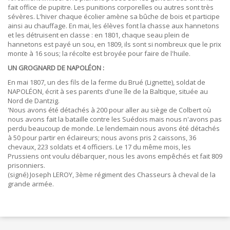
fait office de pupitre. Les punitions corporelles ou autres sont très
sévères. L'hiver chaque écolier amène sa bûche de bois et participe
ainsi au chauffage. En mai, les élèves font la chasse aux hannetons
et les détruisent en classe : en 1801, chaque seau plein de
hannetons est payé un sou, en 1809, ils sont si nombreux que le prix
monte à 16 sous; la récolte est broyée pour faire de l'huile.
UN GROGNARD DE NAPOLÉON :
En mai 1807, un des fils de la ferme du Brué (Lignette), soldat de
NAPOLÉON, écrit à ses parents d'une île de la Baltique, située au
Nord de Dantzig.
'Nous avons été détachés à 200 pour aller au siège de Colbert où
nous avons fait la bataille contre les Suédois mais nous n'avons pas
perdu beaucoup de monde. Le lendemain nous avons été détachés
à 50 pour partir en éclaireurs; nous avons pris 2 caissons, 36
chevaux, 223 soldats et 4 officiers. Le 17 du même mois, les
Prussiens ont voulu débarquer, nous les avons empêchés et fait 809
prisonniers.
(signé) Joseph LEROY, 3ème régiment des Chasseurs à cheval de la
grande armée.