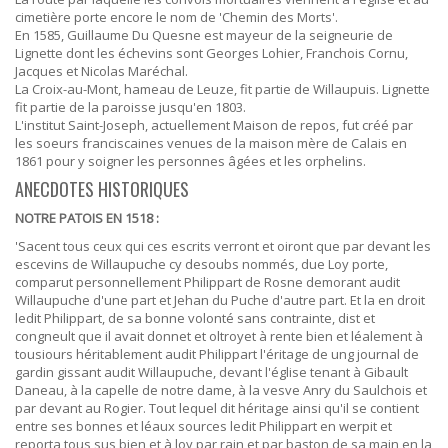
cimetière porte encore le nom de 'Chemin des Morts'.
En 1585, Guillaume Du Quesne est mayeur de la seigneurie de
Lignette dont les échevins sont Georges Lohier, Franchois Cornu,
Jacques et Nicolas Maréchal.
La Croix-au-Mont, hameau de Leuze, fit partie de Willaupuis. Lignette
fit partie de la paroisse jusqu'en 1803.
L'institut Saint-Joseph, actuellement Maison de repos, fut créé par
les soeurs franciscaines venues de la maison mère de Calais en
1861 pour y soigner les personnes âgées et les orphelins.
ANECDOTES HISTORIQUES
NOTRE PATOIS EN 1518 :
'Sacent tous ceux qui ces escrits verront et oiront que par devant les
escevins de Willaupuche cy desoubs nommés, due Loy porte,
comparut personnellement Philippart de Rosne demorant audit
Willaupuche d'une part et Jehan du Puche d'autre part. Et la en droit
ledit Philippart, de sa bonne volonté sans contrainte, dist et
congneult que il avait donnet et oltroyet à rente bien et léalement à
tousiours héritablement audit Philippart l'éritage de ung journal de
gardin gissant audit Willaupuche, devant l'église tenant à Gibault
Daneau, à la capelle de notre dame, à la vesve Anry du Saulchois et
par devant au Rogier. Tout lequel dit héritage ainsi qu'il se contient
entre ses bonnes et léaux sources ledit Philippart en werpit et
reporta tous sus bien et à loy par rain et par baston de sa main en la