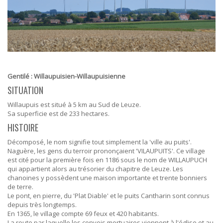
Gentilé : Willaupuisien-Willaupuisienne
SITUATION
Willaupuis est situé à 5 km au Sud de Leuze.
Sa superficie est de 233 hectares.
HISTOIRE
Décomposé, le nom signifie tout simplement la 'ville au puits'.
Naguère, les gens du terroir prononçaient 'VILAUPUITS'. Ce village
est cité pour la première fois en 1186 sous le nom de WILLAUPUCH
qui appartient alors au trésorier du chapitre de Leuze. Les
chanoines y possèdent une maison importante et trente bonniers
de terre.
Le pont, en pierre, du 'Plat Diable' et le puits Cantharin sont connus
depuis très longtemps.
En 1365, le village compte 69 feux et 420 habitants.
La route par laquelle les convois mortuaires viennent à l'église et au