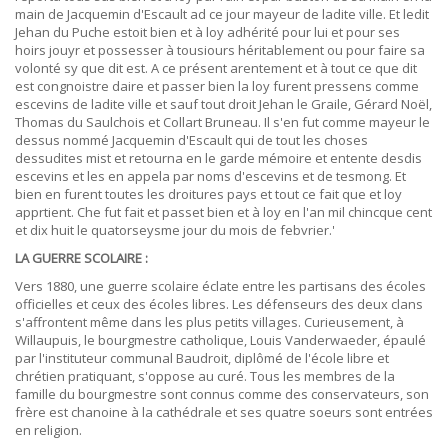
main de Jacquemin d'Escault ad ce jour mayeur de ladite ville. Et ledit
Jehan du Puche estoit bien et à loy adhérité pour lui et pour ses
hoirs jouyr et possesser à tousiours héritablement ou pour faire sa
volonté sy que dit est. A ce présent arentement et à tout ce que dit
est congnoistre daire et passer bien la loy furent pressens comme
escevins de ladite ville et sauf tout droit Jehan le Graile, Gérard Noël,
Thomas du Saulchois et Collart Bruneau. Il s'en fut comme mayeur le
dessus nommé Jacquemin d'Escault qui de tout les choses
dessudites mist et retourna en le garde mémoire et entente desdis
escevins et les en appela par noms d'escevins et de tesmong. Et
bien en furent toutes les droitures pays et tout ce fait que et loy
apprtient. Che fut fait et passet bien et à loy en l'an mil chincque cent
et dix huit le quatorseysme jour du mois de febvrier.'
LA GUERRE SCOLAIRE :
Vers 1880, une guerre scolaire éclate entre les partisans des écoles
officielles et ceux des écoles libres. Les défenseurs des deux clans
s'affrontent même dans les plus petits villages. Curieusement, à
Willaupuis, le bourgmestre catholique, Louis Vanderwaeder, épaulé
par l'instituteur communal Baudroit, diplômé de l'école libre et
chrétien pratiquant, s'oppose au curé. Tous les membres de la
famille du bourgmestre sont connus comme des conservateurs, son
frère est chanoine à la cathédrale et ses quatre soeurs sont entrées
en religion.