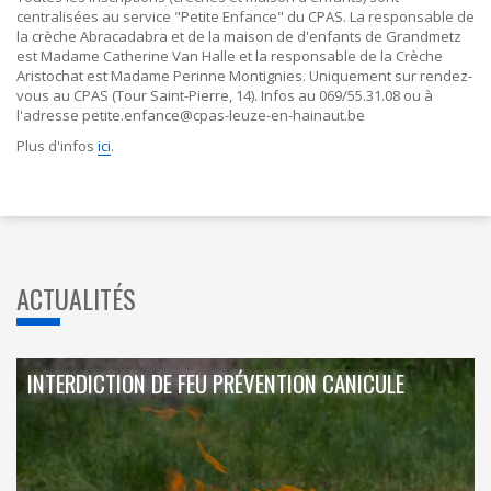
centralisées au service "Petite Enfance" du CPAS. La responsable de
la crèche Abracadabra et de la maison de d'enfants de Grandmetz
est Madame Catherine Van Halle et la responsable de la Crèche
Aristochat est Madame Perinne Montignies. Uniquement sur rendez-
vous au CPAS (Tour Saint-Pierre, 14). Infos au 069/55.31.08 ou à
l'adresse petite.enfance@cpas-leuze-en-hainaut.be
Plus d'infos
ici
.
ACTUALITÉS
INTERDICTION DE FEU PRÉVENTION CANICULE