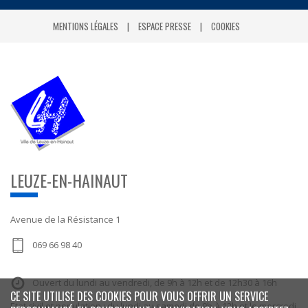
MENTIONS LÉGALES
ESPACE PRESSE
COOKIES
LEUZE-EN-HAINAUT
Avenue de la Résistance 1
069 66 98 40
Ouvert du lundi au vendredi, de 9h à 12h et de 12h30 à 16h
CE SITE UTILISE DES COOKIES POUR VOUS OFFRIR UN SERVICE
Etat civil et population : du lundi au samedi de 9h à 12h et le mercredi