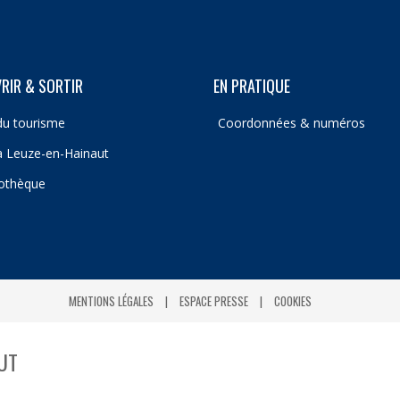
RIR & SORTIR
EN PRATIQUE
du tourisme
Coordonnées & numéros
 à Leuze-en-Hainaut
iothèque
MENTIONS LÉGALES
ESPACE PRESSE
COOKIES
UT