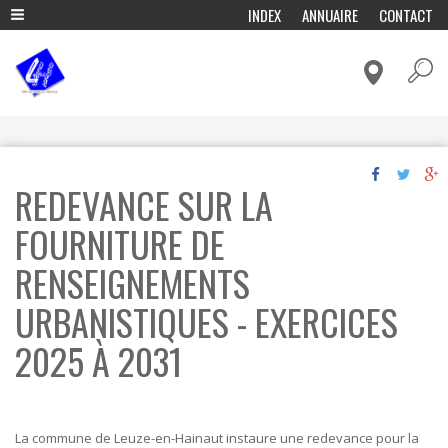
A
INDEX
ANNUAIRE
CONTACT
l
ADMINISTRATION & POLITIQUE
l
e
CADRE DE VIE & MOBILITÉ
r
a
CULTURE & LOISIRS
u
c
ECONOMIE & EMPLOI
o
ENFANCE & EDUCATION
n
REDEVANCE SUR LA
t
ENVIRONNEMENT ET ENERGIE
e
n
FOURNITURE DE
FÊTES & TRADITIONS
u
p
HISTOIRE, TOURISME & PATRIMOINE
RENSEIGNEMENTS
r
VIVRE ENSEMBLE & SOLIDARITÉ
i
URBANISTIQUES - EXERCICES
n
c
2025 À 2031
i
p
a
l
La commune de Leuze-en-Hainaut instaure une redevance pour la