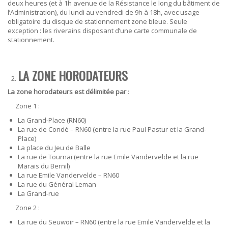
deux heures (et à 1h avenue de la Résistance le long du bâtiment de
l’Administration), du lundi au vendredi de 9h à 18h, avec usage
obligatoire du disque de stationnement zone bleue. Seule
exception : les riverains disposant d’une carte communale de
stationnement
.
LA ZONE HORODATEURS
La zone horodateurs est délimitée par
:
Zone 1
:
La Grand-Place (RN60)
La rue de Condé – RN60 (entre la rue Paul Pastur et la Grand-
Place)
La place du Jeu de Balle
La rue de Tournai (entre la rue Emile Vandervelde et la rue
Marais du Bernil)
La rue Emile Vandervelde – RN60
La rue du Général Leman
La Grand-rue
Zone 2
:
La rue du Seuwoir – RN60 (entre la rue Emile Vandervelde et la