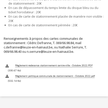
de stationnement : 20€
En cas de dépassement du temps limite du disque bleu ou du
ticket horodateur : 20€
En cas de carte de stationnement placée de manière non visible :
20€
En cas de carte de stationnement périmée : 20€
Renseignements à propos des cartes communales de
stationnement : Cédric Defranne, T. 069/66.98.84, mail
c.defranne@leuze-en-hainaut.be, ou Nathalie Serrure, T.
069/66.98.40 ou n.serrure@leuze-en-hainaut.be.
Règlement-redevance stationnement centre-ville - Octobre 2022.PDF
330.67 Ko
Règlement politique communale de stationnement - Octobre 2022.pdf
532.14 Ko