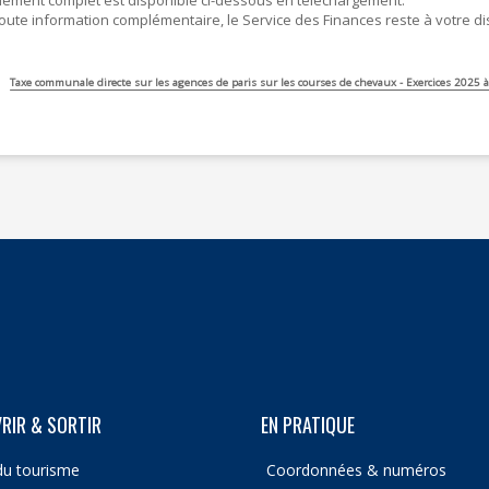
lement complet est disponible ci-dessous en téléchargement.
oute information complémentaire, le Service des Finances reste à votre di
Taxe communale directe sur les agences de paris sur les courses de chevaux - Exercices 2025 
RIR & SORTIR
EN PRATIQUE
du tourisme
Coordonnées & numéros