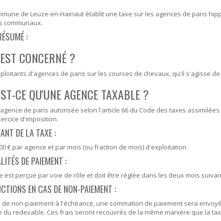
SOUTIEN SCOLAIRE
PERMIS D'ENVIRONNEMENT
mune de Leuze-en-Hainaut établit une taxe sur les agences de paris hipp
cs communaux.
UR
PERMIS DE VÉGÉTALISER
RÉSUMÉ :
PLAN CLIMAT
 EST CONCERNÉ ?
PRIME RÉNOVATION - WAPISOL
ploitants d'agences de paris sur les courses de chevaux, qu'il s'agisse 
EST-CE QU'UNE AGENCE TAXABLE ?
agence de paris autorisée selon l'article 66 du Code des taxes assimilées 
xercice d'imposition.
NT DE LA TAXE :
00 € par agence et par mois (ou fraction de mois) d'exploitation
ITÉS DE PAIEMENT :
e est perçue par voie de rôle et doit être réglée dans les deux mois suivant
NCTIONS EN CAS DE NON-PAIEMENT :
s de non-paiement à l'échéance, une sommation de paiement sera envoyée
 du redevable. Ces frais seront recouvrés de la même manière que la ta