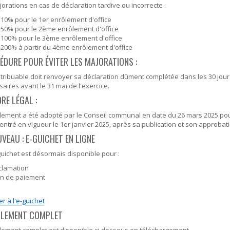
orations en cas de déclaration tardive ou incorrecte :
10% pour le 1er enrôlement d'office
50% pour le 2ème enrôlement d'office
100% pour le 3ème enrôlement d'office
200% à partir du 4ème enrôlement d'office
ÉDURE POUR ÉVITER LES MAJORATIONS :
tribuable doit renvoyer sa déclaration dûment complétée dans les 30 jours
aires avant le 31 mai de l'exercice.
RE LÉGAL :
lement a été adopté par le Conseil communal en date du 26 mars 2025 pou
 entré en vigueur le 1er janvier 2025, après sa publication et son approbat
UVEAU : E-GUICHET EN LIGNE
uichet est désormais disponible pour :
clamation
an de paiement
r à l'e-guichet
GLEMENT COMPLET