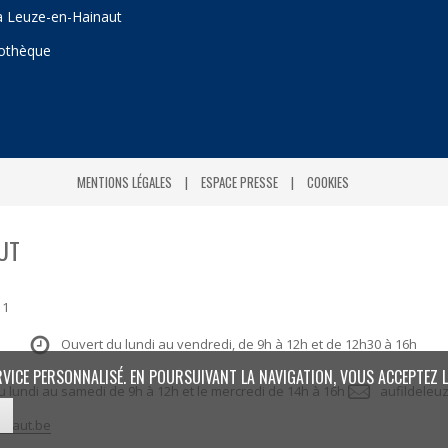
 à Leuze-en-Hainaut
iothèque
MENTIONS LÉGALES
ESPACE PRESSE
COOKIES
UT
 1
Ouvert du lundi au vendredi, de 9h à 12h et de 12h30 à 16h
RVICE PERSONNALISÉ. EN POURSUIVANT LA NAVIGATION, VOUS ACCEPTEZ L
: du lundi au samedi de 9h à 12h et le mercredi de 14h à 16h
aufildeleu
inaut.be