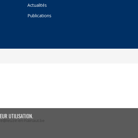
Actualités
Publications
EUR UTILISATION.
ze@leuze-en-hainaut.be