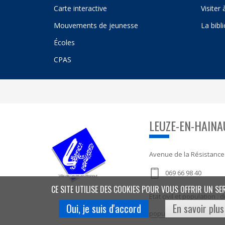
Carte interactive
Visiter
Mouvements de jeunesse
La bibl
Écoles
CPAS
LEUZE-EN-HAINA
Avenue de la Résistance
069 66 98 40
CE SITE UTILISE DES COOKIES POUR VOUS OFFRIR UN SE
Etat civil et population 
Oui, je suis d'accord
En savoir plus
population@leuze-en-ha