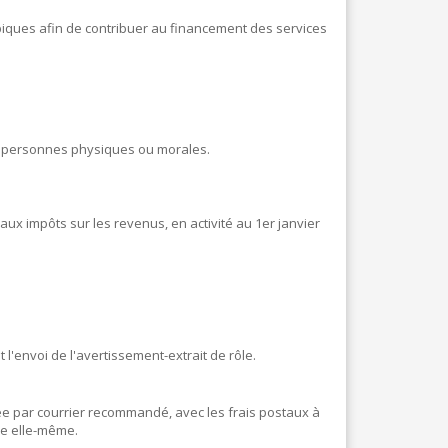
LOCATION SALLES
PRÉVENTION & SÉCURITÉ
ATELIERS INFORMATIQUES
iques afin de contribuer au financement des services
PRODUCTEURS LOCAUX
CONSEILS CONSULTATIFS DES AINÉS ET DE
VIE DE QUARTIER & PARTICIPATION CITOYE
DONNERIE - GRAFITERIA
PERMIS DE CONDUIRE THÉORIQUE
de personnes physiques ou morales.
PLATEFORME DE BÉNÉVOLAT
aux impôts sur les revenus, en activité au 1er janvier
 l'envoi de l'avertissement-extrait de rôle.
 par courrier recommandé, avec les frais postaux à
xe elle-même.