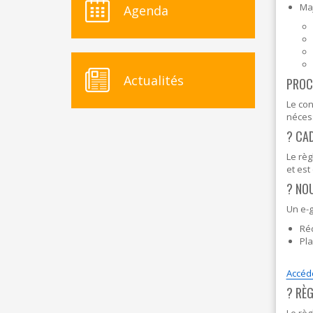
Maj
Agenda
Actualités
PROC
Le con
nécess
? CAD
Le règ
et est
?️ NO
Un e-g
Ré
Pl
Accéde
? RÈ