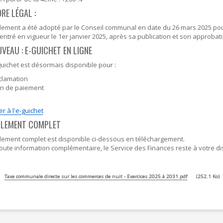
RE LÉGAL :
lement a été adopté par le Conseil communal en date du 26 mars 2025 pou
 entré en vigueur le 1er janvier 2025, après sa publication et son approbat
UVEAU : E-GUICHET EN LIGNE
uichet est désormais disponible pour :
clamation
an de paiement
r à l'e-guichet
GLEMENT COMPLET
lement complet est disponible ci-dessous en téléchargement.
oute information complémentaire, le Service des Finances reste à votre di
Taxe communale directe sur les commerces de nuit - Exercices 2025 à 2031.pdf
252.1 Ko