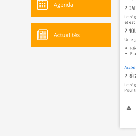
Agenda
? CAD
Le règ
et est
?️ NO
Actualités
Un e-g
Ré
Pl
Accéde
? RÈ
Le règ
Pour t