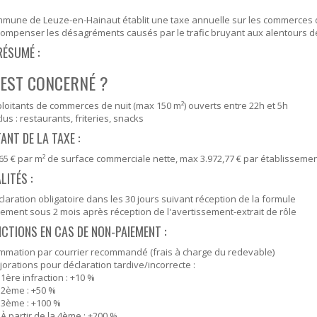
SOUTIEN SCOLAIRE
PERMIS D'ENVIRONNEMENT
mune de Leuze-en-Hainaut établit une taxe annuelle sur les commerces 
ompenser les désagréments causés par le trafic bruyant aux alentours d
UR
PERMIS DE VÉGÉTALISER
RÉSUMÉ :
PLAN CLIMAT
 EST CONCERNÉ ?
PRIME RÉNOVATION - WAPISOL
loitants de commerces de nuit (max 150 m²) ouverts entre 22h et 5h
lus : restaurants, friteries, snacks
NT DE LA TAXE :
65 € par m² de surface commerciale nette, max 3.972,77 € par établisseme
ITÉS :
laration obligatoire dans les 30 jours suivant réception de la formule
ement sous 2 mois après réception de l'avertissement-extrait de rôle
NCTIONS EN CAS DE NON-PAIEMENT :
mmation par courrier recommandé (frais à charge du redevable)
orations pour déclaration tardive/incorrecte :
1ère infraction : +10 %
2ème : +50 %
3ème : +100 %
À partir de la 4ème : +200 %