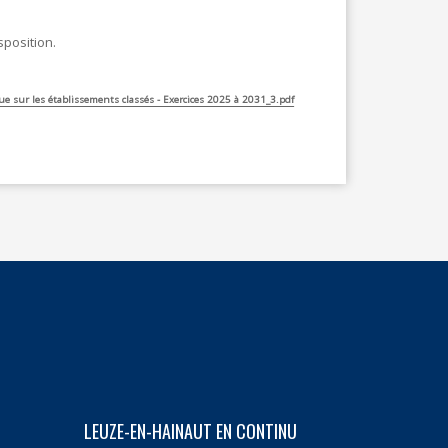
sposition.
 sur les établissements classés - Exercices 2025 à 2031_3.pdf
LEUZE-EN-HAINAUT EN CONTINU