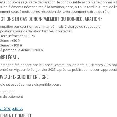
éfaut d'avoir reçu cette déclaration, le contribuable est tenu de donner 
s les éléments nécessaires à la taxation, et ce, au plus tard le 31 mai de l'
ement sous 2 mois après réception de l'avertissement-extrait de rôle
NCTIONS EN CAS DE NON-PAIEMENT OU NON-DÉCLARATION :
mmation par courrier recommandé (frais à charge du redevable)
orations pour déclaration tardive/incorrecte :
1ère infraction : +10 %
2ème : +50 %
3ème : +100 %
À partir de la 4ème : +200 %
RE LÉGAL :
lement a été adopté par le Conseil communal en date du 26 mars 2025 pou
 entré en vigueur le 1er janvier 2025, après sa publication et son approbat
UVEAU : E-GUICHET EN LIGNE
uichet est désormais disponible pour :
clamation
an de paiement
r à l'e-guichet
GLEMENT COMPLET