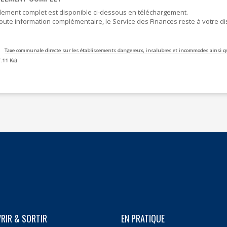
lement complet est disponible ci-dessous en téléchargement.
oute information complémentaire, le Service des Finances reste à votre di
Taxe communale directe sur les établissements dangereux, insalubres et incommodes ainsi que
.11 Ko
RIR & SORTIR
EN PRATIQUE