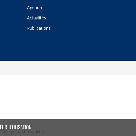
Agenda
Actualités
Publications
EUR UTILISATION.
ze@leuze-en-hainaut.be