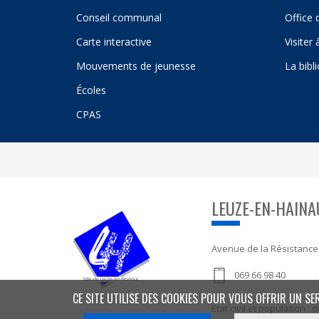
Conseil communal
Office 
Carte interactive
Visiter
Mouvements de jeunesse
La bibl
Écoles
CPAS
LEUZE-EN-HAINA
Avenue de la Résistance
069 66 98 40
CE SITE UTILISE DES COOKIES POUR VOUS OFFRIR UN SE
Etat civil et population 