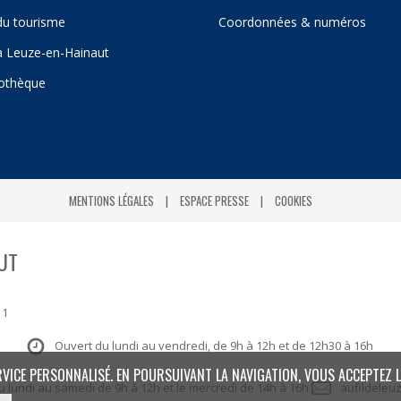
du tourisme
Coordonnées & numéros
 à Leuze-en-Hainaut
iothèque
MENTIONS LÉGALES
ESPACE PRESSE
COOKIES
UT
 1
Ouvert du lundi au vendredi, de 9h à 12h et de 12h30 à 16h
RVICE PERSONNALISÉ. EN POURSUIVANT LA NAVIGATION, VOUS ACCEPTEZ L
: du lundi au samedi de 9h à 12h et le mercredi de 14h à 16h
aufildeleu