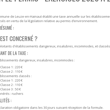
SOUTIEN SCOLAIRE
PERMIS D'ENVIRONNEMENT
UR
PERMIS DE VÉGÉTALISER
mmune de Leuze-en-Hainaut établit une taxe annuelle sur les établissem
ssés en vertu de la législation relative au permis d’environnement.
PLAN CLIMAT
RÉSUMÉ :
PRIME RÉNOVATION - WAPISOL
 EST CONCERNÉ ?
loitants d'établissements dangereux, insalubres, incommodes, et classés
NT DE LA TAXE :
ablissements dangereux, insalubres, incommodes :
Classe 1 : 220 €
Classe 2 : 110 €
blissements classés :
Classe 1 : 220 €
Classe 2 : 110 €
Classe 3 : 50 €
nérés : ruchers
ITÉS :
laration obligatoire dans les 30 jours suivant réception de la formule.