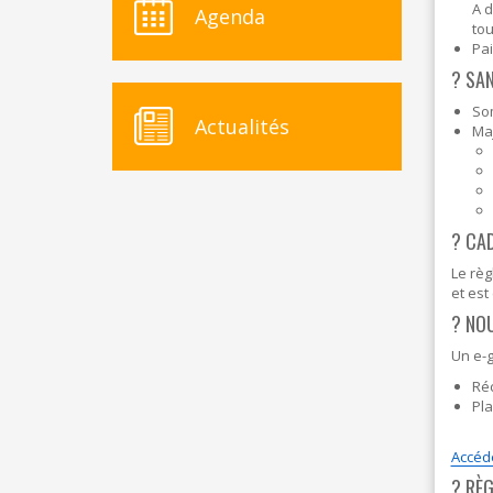
A d
Agenda
tou
Pai
?️ SA
So
Actualités
Maj
? CAD
Le règ
et est
?️ NO
Un e-g
Ré
Pl
Accéde
? RÈ