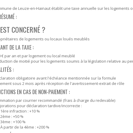
SOUTIEN SCOLAIRE
PERMIS D'ENVIRONNEMENT
mune de Leuze-en-Hainaut établit une taxe annuelle sur les logements o
RÉSUMÉ :
UR
PERMIS DE VÉGÉTALISER
 EST CONCERNÉ ?
PLAN CLIMAT
opriétaires de logements ou locaux loués meublés
PRIME RÉNOVATION - WAPISOL
NT DE LA TAXE :
 € par an et par logement ou local meublé
uction de moitié pour les logements soumis à la législation relative au pe
ITÉS :
laration obligatoire avant l'échéance mentionnée sur la formule
ement sous 2 mois après réception de l'avertissement-extrait de rôle
NCTIONS EN CAS DE NON-PAIEMENT :
mmation par courrier recommandé (frais à charge du redevable)
orations pour déclaration tardive/incorrecte :
1ère infraction : +10 %
2ème : +50 %
3ème : +100 %
À partir de la 4ème : +200 %