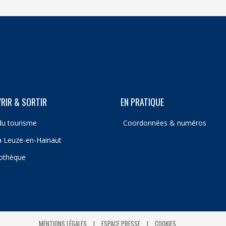
RIR & SORTIR
EN PRATIQUE
du tourisme
Coordonnées & numéros
 à Leuze-en-Hainaut
iothèque
MENTIONS LÉGALES
ESPACE PRESSE
COOKIES