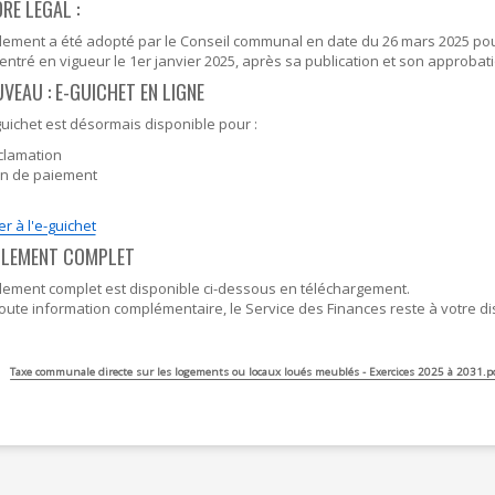
RE LÉGAL :
lement a été adopté par le Conseil communal en date du 26 mars 2025 pou
 entré en vigueur le 1er janvier 2025, après sa publication et son approbat
UVEAU : E-GUICHET EN LIGNE
uichet est désormais disponible pour :
clamation
an de paiement
r à l'e-guichet
GLEMENT COMPLET
lement complet est disponible ci-dessous en téléchargement.
oute information complémentaire, le Service des Finances reste à votre di
Taxe communale directe sur les logements ou locaux loués meublés - Exercices 2025 à 2031.p