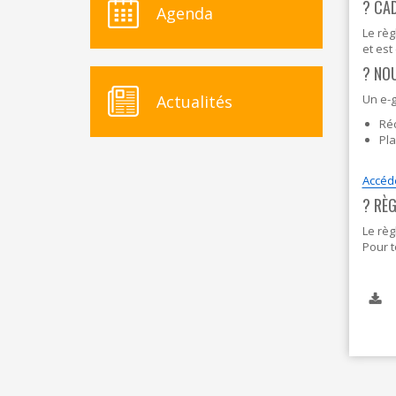
? CAD
Agenda
Le règ
et est
?️ NO
Actualités
Un e-g
Ré
Pl
Accéde
? RÈ
Le règ
Pour t