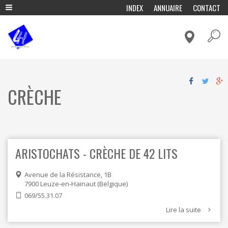
A
INDEX
ANNUAIRE
CONTACT
l
ADMINISTRATION & POLITIQUE
l
e
CADRE DE VIE & MOBILITÉ
r
a
CULTURE & LOISIRS
u
c
ECONOMIE & EMPLOI
o
ENFANCE & EDUCATION
n
CRÈCHE
t
ENVIRONNEMENT ET ENERGIE
e
n
FÊTES & TRADITIONS
u
p
HISTOIRE, TOURISME & PATRIMOINE
r
VIVRE ENSEMBLE & SOLIDARITÉ
ARISTOCHATS - CRÈCHE DE 42 LITS
i
n
c
Avenue de la Résistance, 1B
i
7900
Leuze-en-Hainaut
Belgique
p
069/55.31.07
a
l
Lire la suite