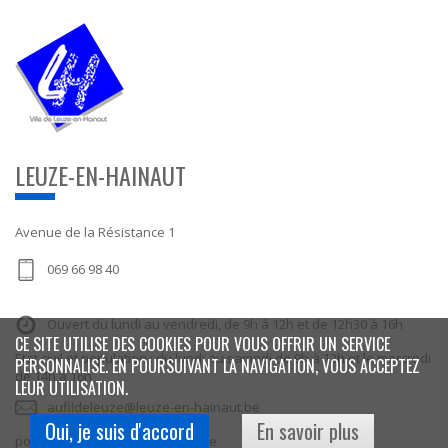
LEUZE-EN-HAINAUT
Avenue de la Résistance 1
069 66 98 40
Ouvert du lundi au vendredi, de 9h à 12h et de 12h30 à 16h
CE SITE UTILISE DES COOKIES POUR VOUS OFFRIR UN SERVICE
Etat civil et population : du lundi au samedi de 9h à 12h et le mercredi
PERSONNALISÉ. EN POURSUIVANT LA NAVIGATION, VOUS ACCEPTEZ
de 14h à 16h
LEUR UTILISATION.
aufildeleuze@leuze-en-hainaut.be
Oui, je suis d'accord
En savoir plus
population@leuze-en-hainaut.be