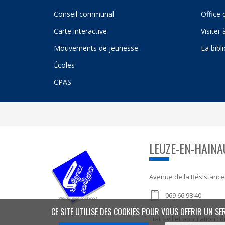
Conseil communal
Office 
Carte interactive
Visiter
Mouvements de jeunesse
La bibl
Écoles
CPAS
LEUZE-EN-HAINA
Avenue de la Résistance
069 66 98 40
CE SITE UTILISE DES COOKIES POUR VOUS OFFRIR UN SE
Etat civil et population 