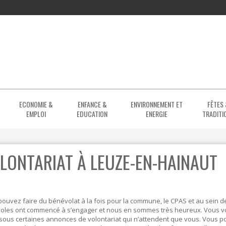
ECONOMIE &
ENFANCE &
ENVIRONNEMENT ET
FÊTES
EMPLOI
EDUCATION
ENERGIE
TRADITI
ENIORS
NS ET CLUBS SPORTIFS
E
DE JEUX
BIBLIOTHÈQUE
ACTEURS ÉCONOMIQUES
ENSEIGNEMENT SECONDAIRE
ACCUEIL TEMPS LIBRE
MENUS
ARBRES ET PLANTATIONS
LONTARIAT À LEUZE-EN-HAINAUT
EUNESSE
DE JEUNESSE
ASTRUCTURES SPORTIVES
IONS
CENTRES ET PARCS D'ACTIVITÉS
CDHO
CRÈCHE & MILIEUX D'ACCUEIL
ENSEIGNEMENT SPÉCIALISÉ
COMPOSTAGE ET JARDIN SANS PESTI
S
LEUZARENA
CENTRE CULTUREL
EMPLOI & FORMATION
ENSEIGNEMENT SUPÉRIEUR
ENSEIGNEMENT
CONSEIL ÉCOLOGIQUE ET ÉCONOMI
TERNATIONAL ANDRÉ DUMORTIER
S
LEUZARENA
FONDAMENTAL ET PRIMAIRE
RÉSEAU COMMUNAL
COURS D'EAU ET INONDATION
ouvez faire du bénévolat à la fois pour la commune, le CPAS et au sein
oles ont commencé à s’engager et nous en sommes très heureux. Vous vou
RITE SPORTIF
PROMOTION SOCIALE
SANTÉ
ESPÈCES EXOTIQUES ENVAHHISSAN
LOCATION 
sous certaines annonces de volontariat qui n’attendent que vous. Vous p