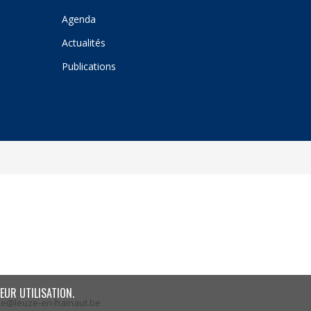
Agenda
Actualités
Publications
EUR UTILISATION.
ze@leuze-en-hainaut.be