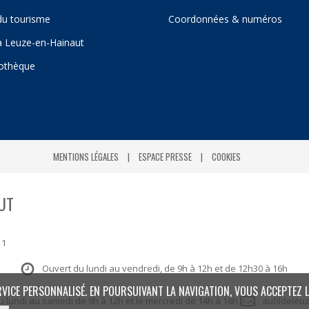
du tourisme
Coordonnées & numéros
 à Leuze-en-Hainaut
iothèque
MENTIONS LÉGALES
ESPACE PRESSE
COOKIES
UT
 1
Ouvert du lundi au vendredi, de 9h à 12h et de 12h30 à 16h
RVICE PERSONNALISÉ. EN POURSUIVANT LA NAVIGATION, VOUS ACCEPTEZ L
: du lundi au samedi de 9h à 12h et le mercredi de 14h à 16h
aufildeleu