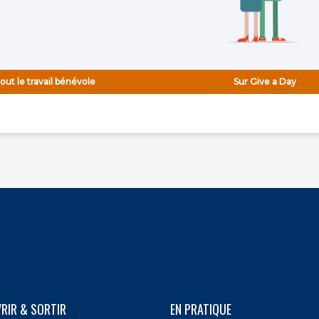
Effacer
Enfance
Evénements
Finances
Garde d'enfants
Pratiquer le
Pratiquer
français
l'anglais
tout le travail bénévole
Sur Give a Day
Multiculturel
Musique
Nature et jardin
Organisation
Effacer
Santé
Seniors
Sports et jeux
Transport
Éducation
ffacer
RIR & SORTIR
EN PRATIQUE