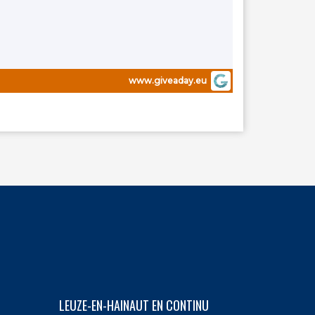
Appliquer
Handicap
Jeunesse
LGBTQ
www.giveaday.eu
Patrimoine
Précarité
Réfugiés
Appliquer
Travail
Une sortie
Vivres
intellectuel
Appliquer
LEUZE-EN-HAINAUT EN CONTINU