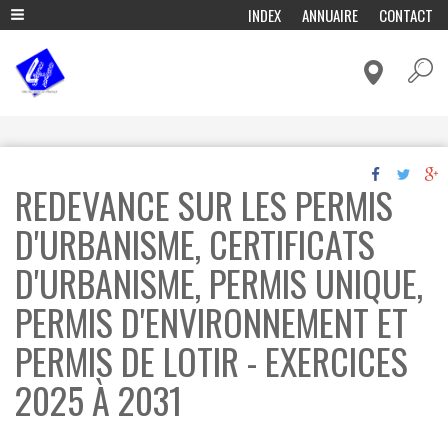
A
INDEX
ANNUAIRE
CONTACT
l
ADMINISTRATION & POLITIQUE
l
e
CADRE DE VIE & MOBILITÉ
r
a
CULTURE & LOISIRS
u
c
ECONOMIE & EMPLOI
o
ENFANCE & EDUCATION
n
REDEVANCE SUR LES PERMIS
t
ENVIRONNEMENT ET ENERGIE
e
n
D'URBANISME, CERTIFICATS
FÊTES & TRADITIONS
u
p
HISTOIRE, TOURISME & PATRIMOINE
D'URBANISME, PERMIS UNIQUE,
r
VIVRE ENSEMBLE & SOLIDARITÉ
i
PERMIS D'ENVIRONNEMENT ET
n
c
PERMIS DE LOTIR - EXERCICES
i
p
2025 À 2031
a
l